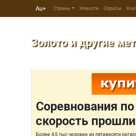
Au+
Страны
Новости
Опросы
Кон
Золото и другие ме
Соревнования по
скорость прошли
Более 4,5 тыс человек из пятидесяти реги