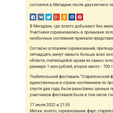
состоялся в Магадане после двухлетнего п
В Магадане, где золото добывают без малог
Участники соревновались в промывке золо
необычные состязания приехали представи
Согласно условиям соревнований, претен
пятнадцать минут намыть больше всех зол
области, считающейся одним из самых зол
размере 1 млн рублей, второе место - 700 т
Любительский фестиваль "Старательский фа
единственным в стране состязанием по про
спустя два года, были разыграны ценные пр
участников фестиваля были в том числе го
17 июля 2022 в 21:55
Метки: золото; соревнования; фарт; старате