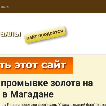
такты
таллы
 промывке золота на
 в Магадане
онов России посетили фестиваль "Старательский фарт", кот