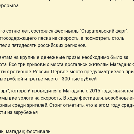
ерерыва.
о сотню лет, состоялся фестиваль "Старательский фарт".
тосодержащего песка на скорость, а посмотреть столь
тели пятидесяти российских регионов.
дентам на крупные денежные призы необходимо было за
ота. Все три призовых места достались жителям Магаданс
отых регионов России. Первое место предусматривало при
ыс рублей и третье место - 300 тыс рублей.
рт", который проводится в Магадане с 2015 года, является
мывке золота на скорость. В ходе фестиваля, возобновле
изы среди зрителей. Стоит отметить, что в этом году сред
сти из зарубежья.
ль; магадан; фестиваль